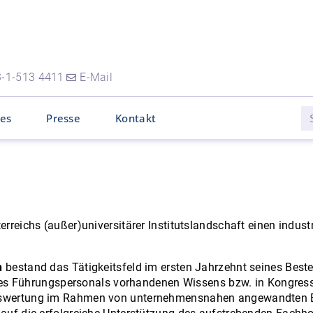
-1-513 4411
E-Mail
les
Presse
Kontakt
erreichs (außer)universitärer Institutslandschaft einen indu
n
bestand das Tätigkeitsfeld im ersten Jahrzehnt seines Beste
it des Führungspersonals vorhandenen Wissens bzw. in Kongre
Auswertung im Rahmen von unternehmensnahen angewandten Ex